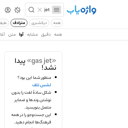
همه
دیکشنری
مترادف
طیف
همه
دقیق
مشابه
آوا
متن
آغاز
«gas jet»
پیدا
نشد!
منظور شما این بود؟
لشس تثف
شکل سادهٔ لغت را بدون
نوشتن وندها و ضمایر
متصل بنویسید.
این جست‌وجو را در همه
فرهنگ‌ها انجام دهید.