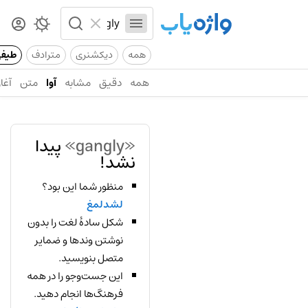
همه
دیکشنری
مترادف
طیف
همه
دقیق
مشابه
آوا
متن
آغاز
«gangly»
پیدا
نشد!
منظور شما این بود؟
لشدلمغ
شکل سادهٔ لغت را بدون
نوشتن وندها و ضمایر
متصل بنویسید.
این جست‌وجو را در همه
فرهنگ‌ها انجام دهید.