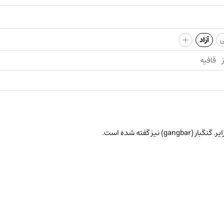
+
ی
آزاد
قافیه