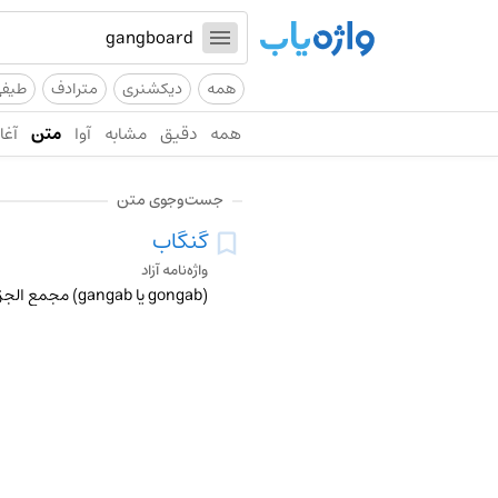
همه
دیکشنری
مترادف
طیف
همه
دقیق
مشابه
آوا
متن
آغاز
جست‌وجوی متن
گنگاب
واژه‌نامه آزاد
(gongab یا gangab) مجمع الجزایر. گنگبار (gangbar) نیز گفته شده است.