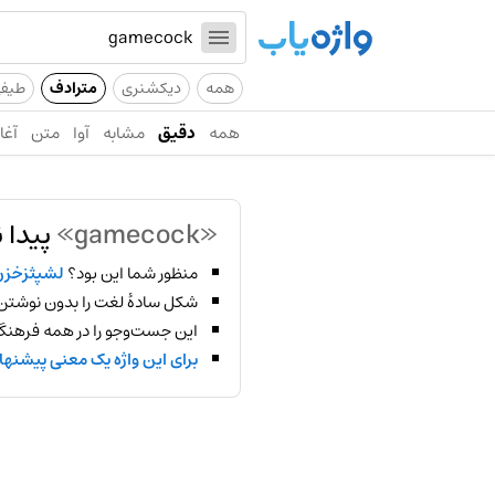
همه
دیکشنری
مترادف
طیف
همه
دقیق
مشابه
آوا
متن
آغاز
«gamecock»
پیدا 
منظور شما این بود؟
لشپثزخزن
شکل سادهٔ لغت را بدون نوشتن
این جست‌وجو را در همه فرهنگ‌
برای این واژه یک معنی پیشنها