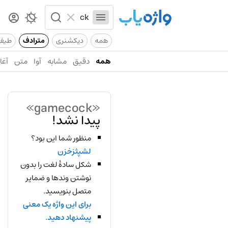
همه
دیکشنری
مترادف
طیف
همه
دقیق
مشابه
آوا
متن
آغاز
«gamecock»
پیدا نشد!
منظور شما این بود؟
لشپثزخزن
شکل سادهٔ لغت را بدون
نوشتن وندها و ضمایر
متصل بنویسید.
برای این واژه یک معنی
پیشنهاد دهید.