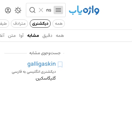
همه
دیکشنری
مترادف
طیف
همه
دقیق
مشابه
آوا
متن
آغا
جست‌وجوی مشابه
galligaskin
دیکشنری انگلیسی به فارسی
گلیگاسکین