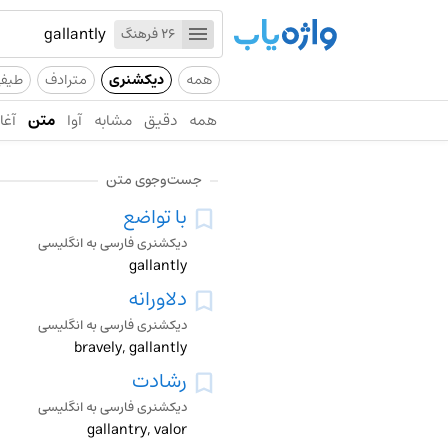
26 فرهنگ
همه
دیکشنری
مترادف
طیف
همه
دقیق
مشابه
آوا
متن
آغاز
جست‌وجوی متن
با تواضع
دیکشنری فارسی به انگلیسی
gallantly
دلاورانه
دیکشنری فارسی به انگلیسی
bravely, gallantly
رشادت
دیکشنری فارسی به انگلیسی
gallantry, valor