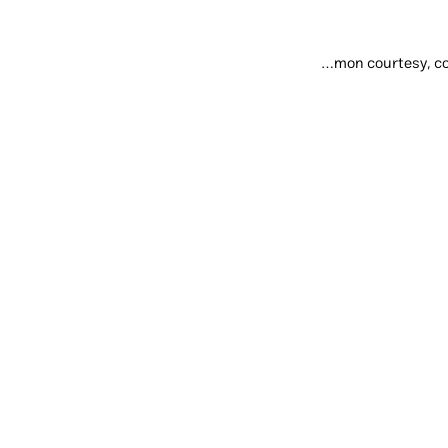
civility, comity, common courtesy, courtesy, courtliness, decency, decorum, gallantry, gracefulness, politeness, propriety, urbanity