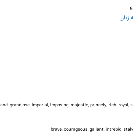
g
 زنان
 grand, grandiose, imperial, imposing, majestic, princely, rich, royal
brave, courageous, gallant, intrepid, stalw