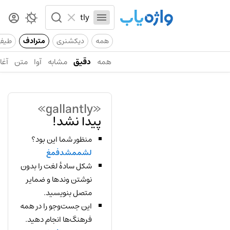
همه
دیکشنری
مترادف
طیف
همه
دقیق
مشابه
آوا
متن
آغاز
«gallantly»
پیدا نشد!
منظور شما این بود؟
لشممشدفمغ
شکل سادهٔ لغت را بدون
نوشتن وندها و ضمایر
متصل بنویسید.
این جست‌وجو را در همه
فرهنگ‌ها انجام دهید.