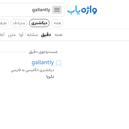
همه
دیکشنری
مترادف
طیف
همه
دقیق
مشابه
آوا
متن
آغاز
جست‌وجوی دقیق
gallantly
دیکشنری انگلیسی به فارسی
دلربا