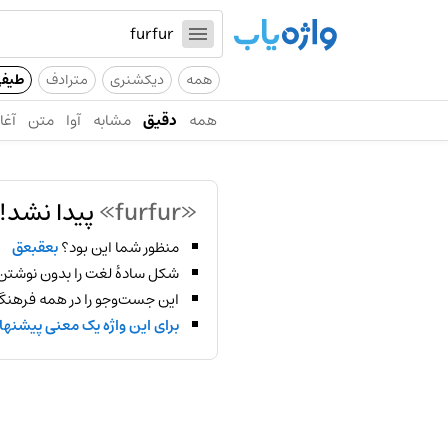
همه
دیکشنری
مترادف
طیف
همه
دقیق
مشابه
آوا
متن
آغاز
«furfur»
پیدا نشد!
منظور شما این بود؟
بعقبعق
شکل سادهٔ لغت را بدون نوشتن
این جست‌وجو را در همه فرهنگ‌
برای این واژه یک معنی پیشنها