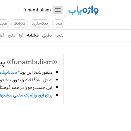
همه
دیکشنری
مترادف
طیف
همه
دقیق
مشابه
آوا
متن
آغا
«funambulism»
پی
منظور شما این بود؟
بعدشپذع
شکل سادهٔ لغت را بدون نوشتن
این جست‌وجو را در همه فرهنگ‌
برای این واژه یک معنی پیشنها