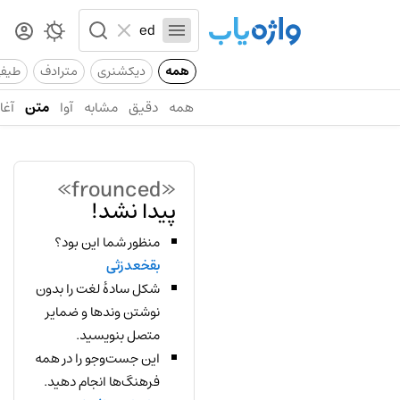
همه
دیکشنری
مترادف
طیف
همه
دقیق
مشابه
آوا
متن
آغاز
«frounced»
پیدا نشد!
منظور شما این بود؟
بقخعدزثی
شکل سادهٔ لغت را بدون
نوشتن وندها و ضمایر
متصل بنویسید.
این جست‌وجو را در همه
فرهنگ‌ها انجام دهید.