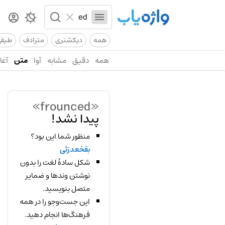
همه
دیکشنری
مترادف
طیف
همه
دقیق
مشابه
آوا
متن
آغاز
«frounced»
پیدا نشد!
منظور شما این بود؟
بقخعدزثی
شکل سادهٔ لغت را بدون
نوشتن وندها و ضمایر
متصل بنویسید.
این جست‌وجو را در همه
فرهنگ‌ها انجام دهید.