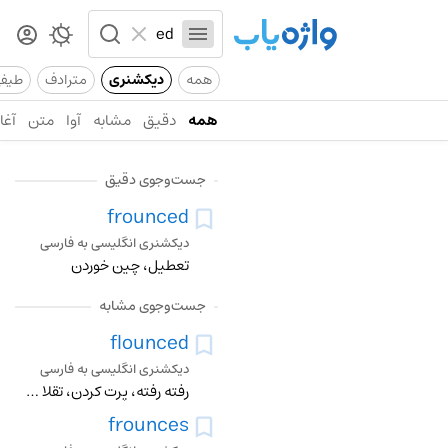
همه
دیکشنری
مترادف
طیف
همه
دقیق
مشابه
آوا
متن
آغاز
جست‌وجوی دقیق
frounced
دیکشنری انگلیسی به فارسی
تعطیل، چین خوردن
جست‌وجوی مشابه
flounced
دیکشنری انگلیسی به فارسی
رفته رفته، پرت کردن، تقلا کردن، چین دار کردن حاشیه لباس
frounces