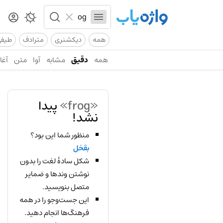
همه
دیکشنری
مترادف
طیف
همه
دقیق
مشابه
آوا
متن
آغاز
«frog»
پیدا
نشد!
منظور شما این بود؟
بقخل
شکل سادهٔ لغت را بدون
نوشتن وندها و ضمایر
متصل بنویسید.
این جست‌وجو را در همه
فرهنگ‌ها انجام دهید.