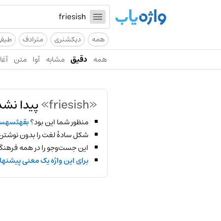
همه
دیکشنری
مترادف
طیف
همه
دقیق
مشابه
آوا
متن
آغاز
«friesish»
پیدا نشد
منظور شما این بود؟
بقهثسهسا
شکل سادهٔ لغت را بدون نوشتن
این جست‌وجو را در همه فرهنگ‌
برای این واژه یک معنی پیشنها