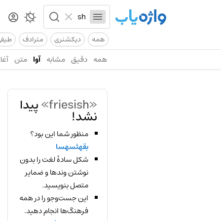
همه
دیکشنری
مترادف
طیف
همه
دقیق
مشابه
آوا
متن
آغاز
«friesish»
پیدا
نشد!
منظور شما این بود؟
بقهثسهسا
شکل سادهٔ لغت را بدون
نوشتن وندها و ضمایر
متصل بنویسید.
این جست‌وجو را در همه
فرهنگ‌ها انجام دهید.