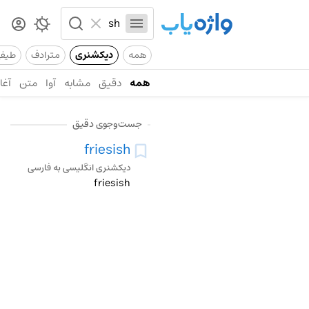
همه
دیکشنری
مترادف
طیف
همه
دقیق
مشابه
آوا
متن
آغاز
جست‌وجوی دقیق
friesish
دیکشنری انگلیسی به فارسی
friesish