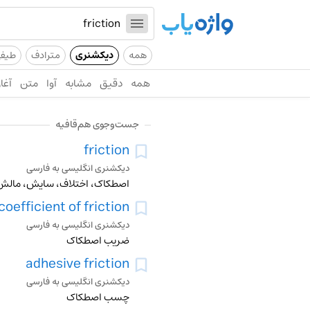
همه
دیکشنری
مترادف
طیف
همه
دقیق
مشابه
آوا
متن
آغاز
جست‌وجوی هم‌قافیه
friction
دیکشنری انگلیسی به فارسی
اصطکاک، اختلاف، سایش، مال
coefficient of friction
دیکشنری انگلیسی به فارسی
ضریب اصطکاک
adhesive friction
دیکشنری انگلیسی به فارسی
چسب اصطکاک