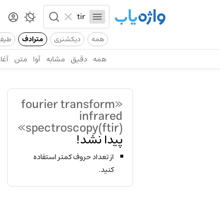
همه
دیکشنری
مترادف
طیف
همه
دقیق
مشابه
آوا
متن
آغاز
«fourier transform
infrared
spectroscopy(ftir)»
پیدا نشد!
از تعداد حروف کمتر استفاده
کنید.