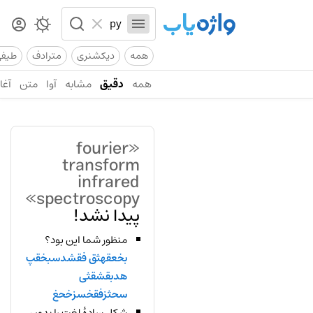
همه
دیکشنری
مترادف
طیف
همه
دقیق
مشابه
آوا
متن
آغاز
«fourier
transform
infrared
spectroscopy»
پیدا نشد!
منظور شما این بود؟
بخعقهثق فقشدسبخقپ
هدبقشقثی
سحثزفقخسزخحغ
شکل سادهٔ لغت را بدون