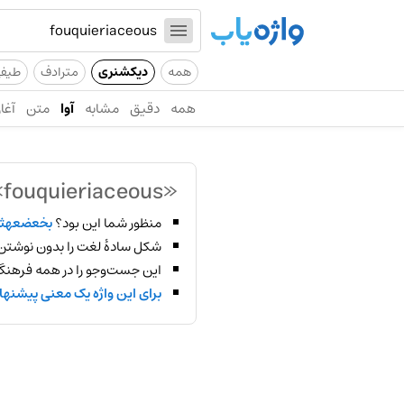
همه
دیکشنری
مترادف
طیف
همه
دقیق
مشابه
آوا
متن
آغاز
«fouquieriaceous»
منظور شما این بود؟
بخعضعهث
شکل سادهٔ لغت را بدون نوشتن
این جست‌وجو را در همه فرهنگ‌
برای این واژه یک معنی پیشنها