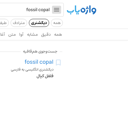
همه
دیکشنری
مترادف
طیف
همه
دقیق
مشابه
آوا
متن
آغاز
جست‌وجوی هم‌قافیه
fossil copal
دیکشنری انگلیسی به فارسی
فلفل کپال