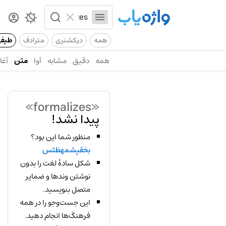
همه
دیکشنری
مترادف
طیف
همه
دقیق
مشابه
آوا
متن
آغاز
«formalizes»
پیدا نشد!
منظور شما این بود؟
بخقپشمهظثس
شکل سادهٔ لغت را بدون
نوشتن وندها و ضمایر
متصل بنویسید.
این جست‌وجو را در همه
فرهنگ‌ها انجام دهید.