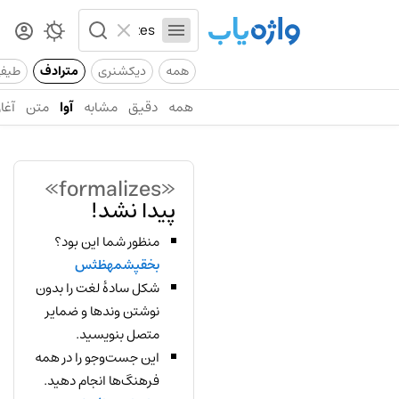
همه
دیکشنری
مترادف
طیف
همه
دقیق
مشابه
آوا
متن
آغاز
«formalizes»
پیدا نشد!
منظور شما این بود؟
بخقپشمهظثس
شکل سادهٔ لغت را بدون
نوشتن وندها و ضمایر
متصل بنویسید.
این جست‌وجو را در همه
فرهنگ‌ها انجام دهید.