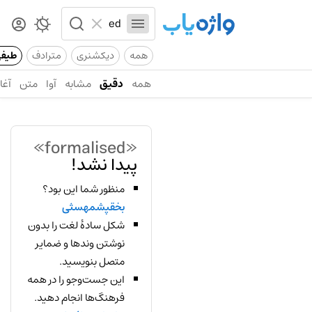
همه
دیکشنری
مترادف
طیف
همه
دقیق
مشابه
آوا
متن
آغاز
«formalised»
پیدا نشد!
منظور شما این بود؟
بخقپشمهسثی
شکل سادهٔ لغت را بدون
نوشتن وندها و ضمایر
متصل بنویسید.
این جست‌وجو را در همه
فرهنگ‌ها انجام دهید.