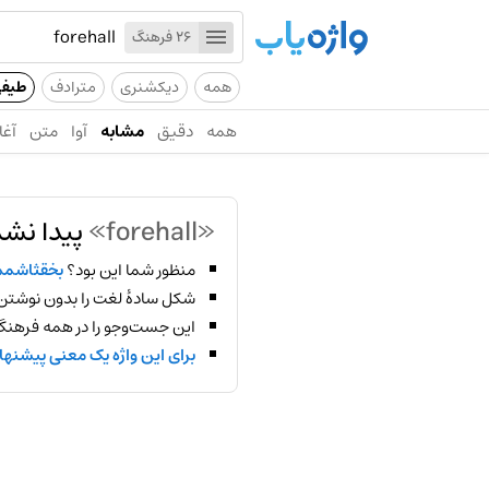
26 فرهنگ
همه
دیکشنری
مترادف
طیف
همه
دقیق
مشابه
آوا
متن
آغا
«forehall»
پیدا نشد
منظور شما این بود؟
بخقثاشمم
شکل سادهٔ لغت را بدون نوشتن
این جست‌وجو را در همه فرهنگ‌
برای این واژه یک معنی پیشنها