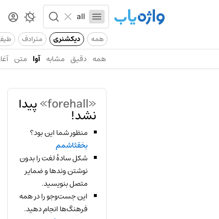
همه
دیکشنری
مترادف
طیف
همه
دقیق
مشابه
آوا
متن
آغاز
«forehall»
پیدا
نشد!
منظور شما این بود؟
بخقثاشمم
شکل سادهٔ لغت را بدون
نوشتن وندها و ضمایر
متصل بنویسید.
این جست‌وجو را در همه
فرهنگ‌ها انجام دهید.