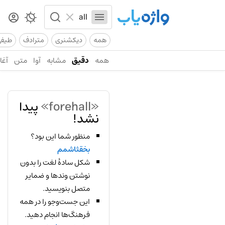
همه
دیکشنری
مترادف
طیف
همه
دقیق
مشابه
آوا
متن
آغاز
«forehall»
پیدا
نشد!
منظور شما این بود؟
بخقثاشمم
شکل سادهٔ لغت را بدون
نوشتن وندها و ضمایر
متصل بنویسید.
این جست‌وجو را در همه
فرهنگ‌ها انجام دهید.