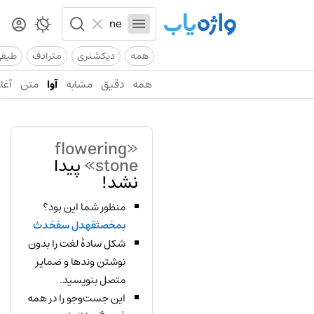
همه
دیکشنری
مترادف
طیف
همه
دقیق
مشابه
آوا
متن
آغاز
«flowering
stone»
پیدا
نشد!
منظور شما این بود؟
بمخصثقهدل سفخدث
شکل سادهٔ لغت را بدون
نوشتن وندها و ضمایر
متصل بنویسید.
این جست‌وجو را در همه