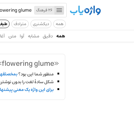
26 فرهنگ
همه
دیکشنری
مترادف
طیف
همه
دقیق
مشابه
آوا
متن
آغاز
«flowering glume»
منظور شما این بود؟
بمخصثقهد
شکل سادهٔ لغت را بدون نوشتن
برای این واژه یک معنی پیشنها