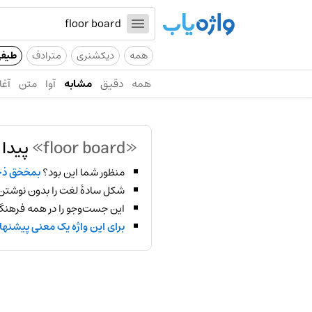
همه
دیکشنری
مترادف
طیف
همه
دقیق
مشابه
آوا
متن
آغا
«floor board»
پیدا 
منظور شما این بود؟
بمخخق ذ
شکل سادهٔ لغت را بدون نوشتن
این جست‌وجو را در همه فرهنگ‌
برای این واژه یک معنی پیشنها