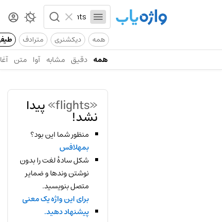
همه
دیکشنری
مترادف
طیف
همه
دقیق
مشابه
آوا
متن
آغاز
«flights»
پیدا
نشد!
منظور شما این بود؟
بمهلافس
شکل سادهٔ لغت را بدون
نوشتن وندها و ضمایر
متصل بنویسید.
برای این واژه یک معنی
پیشنهاد دهید.