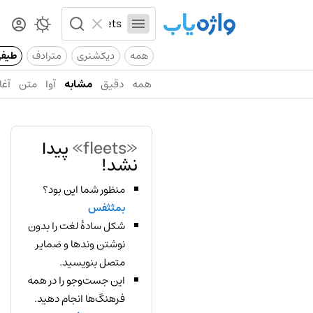
همه
دیکشنری
مترادف
طیف
همه
دقیق
مشابه
آوا
متن
آغا
«fleets»
پیدا
نشد!
منظور شما این بود؟
بمثثفس
شکل سادهٔ لغت را بدون
نوشتن وندها و ضمایر
متصل بنویسید.
این جست‌وجو را در همه
فرهنگ‌ها انجام دهید.