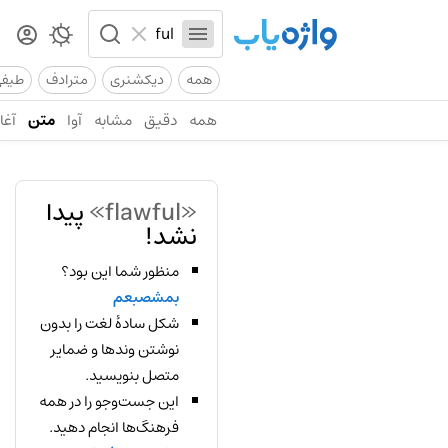
همه
دیکشنری
مترادف
طیف
همه
دقیق
مشابه
آوا
متن
آغاز
«flawful»
پیدا
نشد!
منظور شما این بود؟
بمشصبعم
شکل سادهٔ لغت را بدون
نوشتن وندها و ضمایر
متصل بنویسید.
این جست‌وجو را در همه
فرهنگ‌ها انجام دهید.