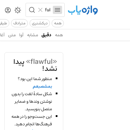
همه
دیکشنری
مترادف
طیف
همه
دقیق
مشابه
آوا
متن
آغاز
«flawful»
پیدا
نشد!
منظور شما این بود؟
بمشصبعم
شکل سادهٔ لغت را بدون
نوشتن وندها و ضمایر
متصل بنویسید.
این جست‌وجو را در همه
فرهنگ‌ها انجام دهید.