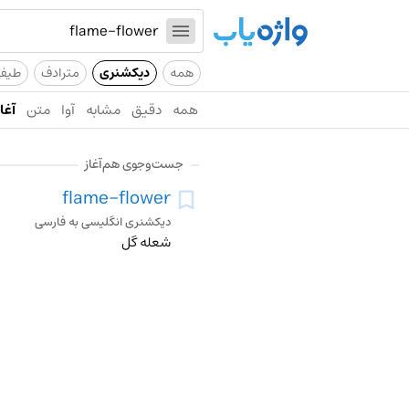
همه
دیکشنری
مترادف
طیف
همه
دقیق
مشابه
آوا
متن
آغاز
جست‌وجوی هم‌آغاز
flame-flower
دیکشنری انگلیسی به فارسی
شعله گل