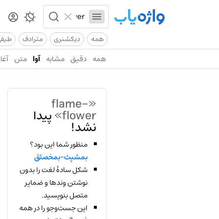
همه
دیکشنری
مترادف
طیف
همه
دقیق
مشابه
آوا
متن
آغاز
«flame-
flower»
پیدا
نشد!
منظور شما این بود؟
بمشپث-بمخصثق
شکل سادهٔ لغت را بدون
نوشتن وندها و ضمایر
متصل بنویسید.
این جست‌وجو را در همه