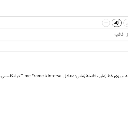
+
ی
آزاد
قافیه
ان، فاصلۀ زمانی؛ معادل interval یا Time Frame در انگلیسی.