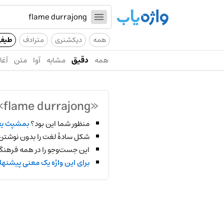
همه
دیکشنری
مترادف
طیف
همه
دقیق
مشابه
آوا
متن
آغاز
«flame durrajong»
منظور شما این بود؟
بمشپث ی
شکل سادهٔ لغت را بدون نوشتن
این جست‌وجو را در همه فرهنگ‌
برای این واژه یک معنی پیشنها