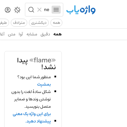
همه
دیکشنری
مترادف
طیف
همه
دقیق
مشابه
آوا
متن
آغاز
«flame»
پیدا
نشد!
منظور شما این بود؟
بمشپث
شکل سادهٔ لغت را بدون
نوشتن وندها و ضمایر
متصل بنویسید.
برای این واژه یک معنی
پیشنهاد دهید.