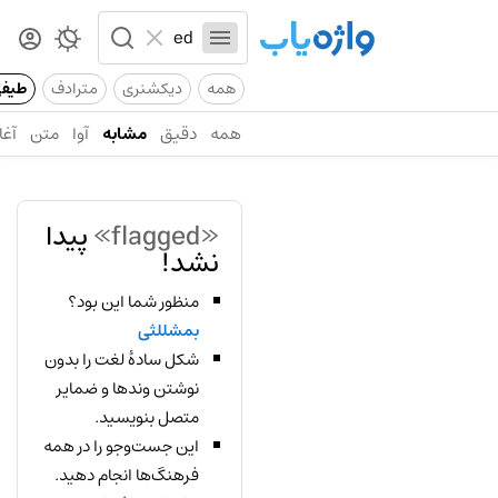
همه
دیکشنری
مترادف
طیف
همه
دقیق
مشابه
آوا
متن
آغا
«flagged»
پیدا
نشد!
منظور شما این بود؟
بمشللثی
شکل سادهٔ لغت را بدون
نوشتن وندها و ضمایر
متصل بنویسید.
این جست‌وجو را در همه
فرهنگ‌ها انجام دهید.