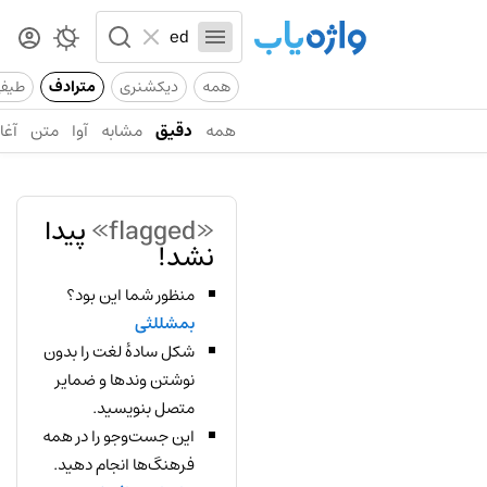
همه
دیکشنری
مترادف
طیف
همه
دقیق
مشابه
آوا
متن
آغاز
«flagged»
پیدا
نشد!
منظور شما این بود؟
بمشللثی
شکل سادهٔ لغت را بدون
نوشتن وندها و ضمایر
متصل بنویسید.
این جست‌وجو را در همه
فرهنگ‌ها انجام دهید.