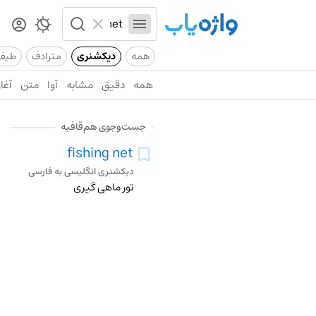
همه
دیکشنری
مترادف
طیف
همه
دقیق
مشابه
آوا
متن
آغاز
جست‌وجوی هم‌قافیه
fishing net
دیکشنری انگلیسی به فارسی
تور ماهی گیری