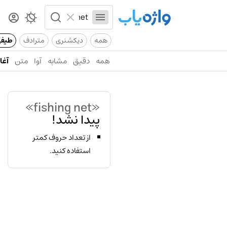
همه
دیکشنری
مترادف
طیف
همه
دقیق
مشابه
آوا
متن
آغاز
«fishing net»
پیدا نشد!
از تعداد حروف کمتر
استفاده کنید.