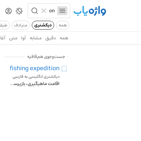
همه
دیکشنری
مترادف
طیف
همه
دقیق
مشابه
آوا
متن
آغاز
جست‌وجوی هم‌قافیه
fishing expedition
دیکشنری انگلیسی به فارسی
اقامت ماهیگیری، بازپرسی قانونی، تحقیق، استنطاق