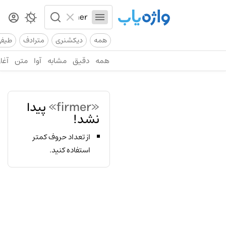
همه
دیکشنری
مترادف
طیف
همه
دقیق
مشابه
آوا
متن
آغاز
«firmer»
پیدا
نشد!
از تعداد حروف کمتر
استفاده کنید.