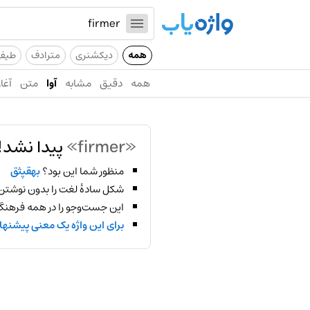
همه
دیکشنری
مترادف
طیف
همه
دقیق
مشابه
آوا
متن
آغاز
«firmer»
پیدا نشد!
منظور شما این بود؟
بهقپثق
شکل سادهٔ لغت را بدون نوشتن
این جست‌وجو را در همه فرهنگ‌
برای این واژه یک معنی پیشنها