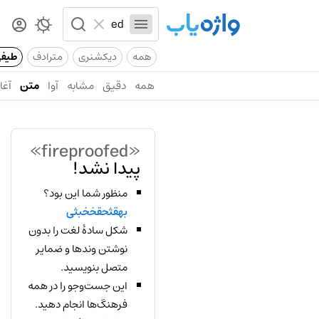
همه
دیکشنری
مترادف
طیف
همه
دقیق
مشابه
آوا
متن
آغاز
«fireproofed»
پیدا نشد!
منظور شما این بود؟
بهقثحقخخبثی
شکل سادهٔ لغت را بدون
نوشتن وندها و ضمایر
متصل بنویسید.
این جست‌وجو را در همه
فرهنگ‌ها انجام دهید.