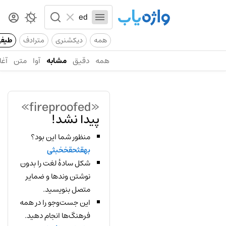
همه
دیکشنری
مترادف
طیف
همه
دقیق
مشابه
آوا
متن
آغا
«fireproofed»
پیدا نشد!
منظور شما این بود؟
بهقثحقخخبثی
شکل سادهٔ لغت را بدون
نوشتن وندها و ضمایر
متصل بنویسید.
این جست‌وجو را در همه
فرهنگ‌ها انجام دهید.